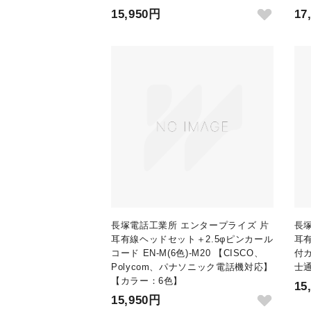
15,950円
17
長塚電話工業所 エンタープライズ 片
長
耳有線ヘッドセット＋2.5φピンカール
耳
コード EN-M(6色)-M20 【CISCO、
付カ
Polycom、パナソニック電話機対応】
士
【カラー：6色】
15
15,950円