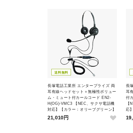
送料無料
長塚電話工業所 エンタープライズ 両
長
耳有線ヘッドセット＋無極性ボリュー
耳
ム・ミュート付カールコード EN2-
付カ
H(OG)-VMC3 【NEC、サクサ電話機
【
対応】【カラー：オリーブグリーン】
応
21,010円
19