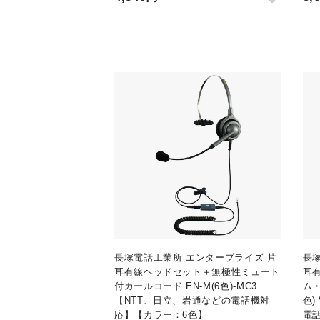
長塚電話工業所 エンタープライズ 片
長
耳有線ヘッドセット＋無極性ミュート
耳
付カールコード EN-M(6色)-MC3
ム・
【NTT、日立、岩通などの電話機対
色)
応】【カラー：6色】
電