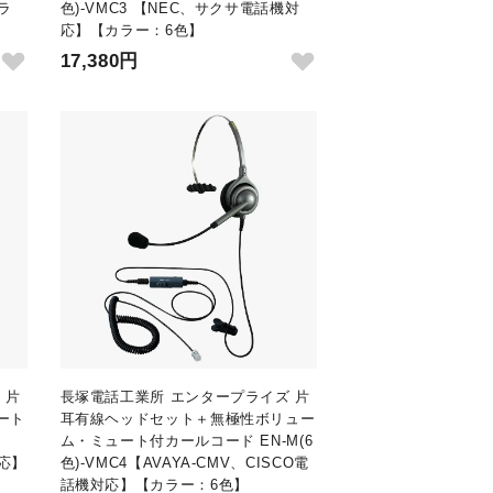
ラ
色)-VMC3 【NEC、サクサ電話機対
応】【カラー：6色】
17,380円
 片
長塚電話工業所 エンタープライズ 片
ート
耳有線ヘッドセット＋無極性ボリュー
ム・ミュート付カールコード EN-M(6
対応】
色)-VMC4【AVAYA-CMV、CISCO電
話機対応】【カラー：6色】