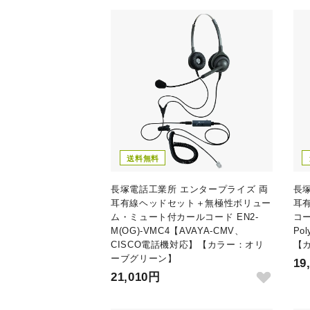
送料無料
長塚電話工業所 エンタープライズ 両
長
耳有線ヘッドセット＋無極性ボリュー
耳
ム・ミュート付カールコード EN2-
コー
M(OG)-VMC4【AVAYA-CMV、
Po
CISCO電話機対応】【カラー：オリ
【
ーブグリーン】
19
21,010円