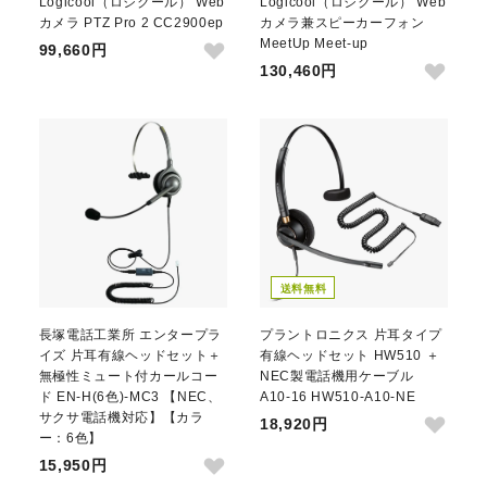
Logicool（ロジクール） Web
Logicool（ロジクール） Web
カメラ PTZ Pro 2 CC2900ep
カメラ兼スピーカーフォン
MeetUp Meet-up
99,660円
130,460円
送料無料
長塚電話工業所 エンタープラ
プラントロニクス 片耳タイプ
イズ 片耳有線ヘッドセット＋
有線ヘッドセット HW510 ＋
無極性ミュート付カールコー
NEC製電話機用ケーブル
ド EN-H(6色)-MC3 【NEC、
A10-16 HW510-A10-NE
サクサ電話機対応】【カラ
18,920円
ー：6色】
15,950円