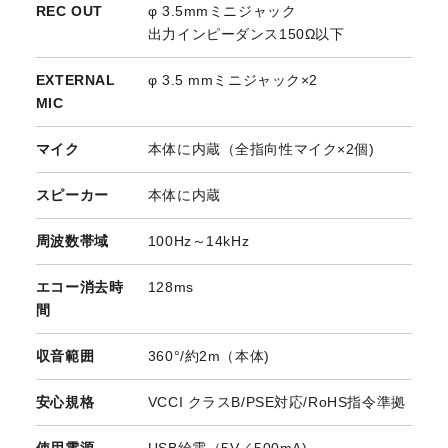
REC OUT
φ 3.5mmミニジャック
出力インピーダンス150Ω以下
EXTERNAL
φ 3.5 mmミニジャック×2
MIC
マイク
本体に内蔵（全指向性マイク×2個)
スピーカー
本体に内蔵
周波数帯域
100Hz～14kHz
エコー消去時
128ms
間
収音範囲
360°/約2m（本体)
安心規格
VCCI クラスB/PSE対応/RoHS指令準拠
使用電源
USB給電（5V／500mA)