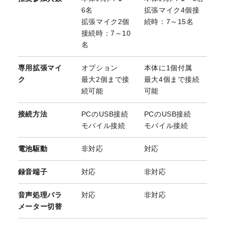
6名
拡張マイク4個接
拡張マイク2個
続時：7～15名
接続時：7～10
名
専用拡張マイ
オプション
本体に1個付属
ク
最大2個まで接
最大4個まで接続
続可能
可能
接続方法
PCのUSB接続
PCのUSB接続
モバイル接続
モバイル接続
電池駆動
非対応
対応
録音端子
対応
非対応
音声処理パラ
対応
非対応
メーター切替