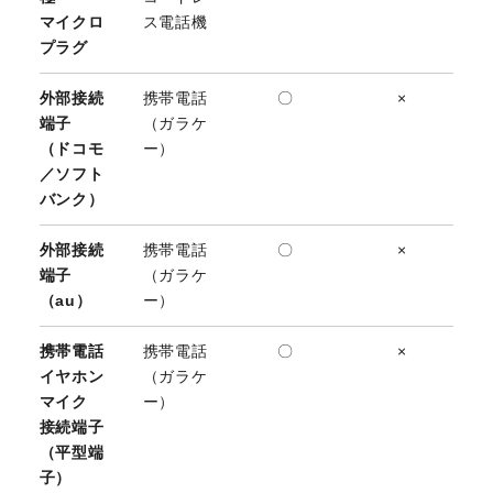
マイクロ
ス電話機
プラグ
外部接続
携帯電話
〇
×
端子
（ガラケ
（ドコモ
ー）
／ソフト
バンク）
外部接続
携帯電話
〇
×
端子
（ガラケ
（au）
ー）
携帯電話
携帯電話
〇
×
イヤホン
（ガラケ
マイク
ー）
接続端子
（平型端
子）