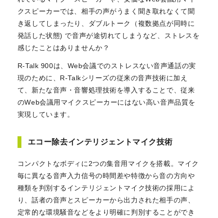
クスピーカーでは、相手の声がうまく聞き取れなくて聞
き返してしまったり、ダブルトーク（複数拠点が同時に
発話した状態) で音声が途切れてしまうなど、ストレスを
感じたことはありませんか？
R-Talk 900は、Web会議でのストレスない音声通話の実
現のために、R-Talkシリーズの従来の音声技術に加え
て、新たな音声・音響処理技術を導入することで、従来
のWeb会議用マイクスピーカーにはない高い音声品質を
実現しています。
エコー除去インテリジェントマイク技術
コンパクトなボディに2つの集音用マイクを搭載。マイク
毎に異なる音声入力信号の時間差や特徴から音の方向や
種類を判別するインテリジェントマイク技術の採用によ
り、話者の音声とスピーカーから出力された相手の声、
定常的な環境騒音などをより明確に判別することができ