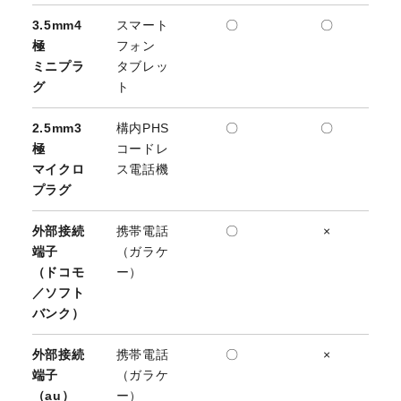
3.5mm4
スマート
〇
〇
極
フォン
ミニプラ
タブレッ
グ
ト
2.5mm3
構内PHS
〇
〇
極
コードレ
マイクロ
ス電話機
プラグ
外部接続
携帯電話
〇
×
端子
（ガラケ
（ドコモ
ー）
／ソフト
バンク）
外部接続
携帯電話
〇
×
端子
（ガラケ
（au）
ー）